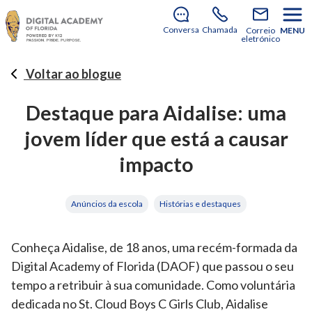
Ainda há vagas para se juntar a nós no ano letivo de
2026–2027!
Saiba como se inscrever
.
Conversa
Chamada
Correio
MENU
eletrónico
Voltar ao blogue
Destaque para Aidalise: uma
jovem líder que está a causar
impacto
Anúncios da escola
Histórias e destaques
Conheça Aidalise, de 18 anos, uma recém-formada da
Digital Academy of Florida (DAOF) que passou o seu
tempo a retribuir à sua comunidade. Como voluntária
dedicada no St. Cloud Boys C Girls Club, Aidalise