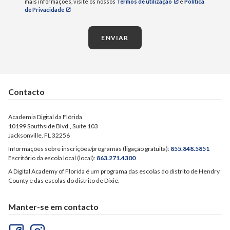
mais informações, visite os nossos
Termos de utilização
e
Política
de Privacidade
ENVIAR
Contacto
Academia Digital da Flórida
10199 Southside Blvd., Suite 103
Jacksonville, FL 32256
Informações sobre inscrições/programas (ligação gratuita):
855.848.5851
Escritório da escola local (local):
863.271.4300
A Digital Academy of Florida é um programa das escolas do distrito de Hendry
County e das escolas do distrito de Dixie.
Manter-se em contacto