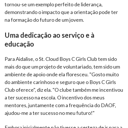
tornou-se um exemplo perfeito de liderança,
demonstrando o impacto que a orientação pode ter
na formação do futuro de um jovem.
Uma dedicação ao serviço e à
educação
Para Aidalise, o St. Cloud Boys C Girls Club tem sido
mais do que um projeto de voluntariado, tem sido um
ambiente de apoio onde ela floresceu. "Gosto muito
do ambiente carinhoso e seguro que o Boys C Girls
Club oferece", diz ela. "O clube também me incentivou
a ter sucesso na escola. O incentivo dos meus
mentores, juntamente com a frequência do DAOF,
ajudou-me a ter sucesso no meu futuro!"
Embora inicialmente não tivesse a certeza de ir para a