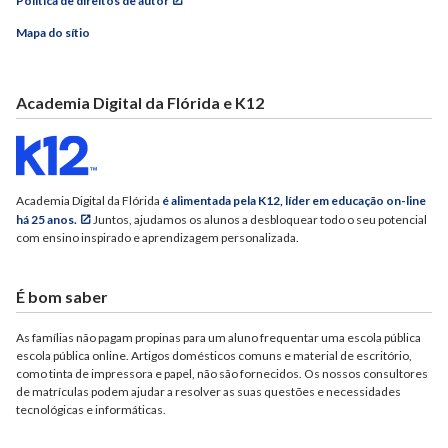
Política de direitos de autor
Mapa do sítio
Academia Digital da Flórida e K12
Academia Digital da Flórida
é alimentada pela K12, líder em educação on-line
há 25 anos.
Juntos, ajudamos os alunos a desbloquear todo o seu potencial
com ensino inspirado e aprendizagem personalizada.
É bom saber
As famílias não pagam propinas para um aluno frequentar uma escola pública
escola pública online. Artigos domésticos comuns e material de escritório,
como tinta de impressora e papel, não são fornecidos. Os nossos consultores
de matrículas podem ajudar a resolver as suas questões e necessidades
tecnológicas e informáticas.