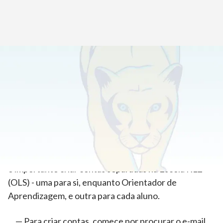
Início
>
Ferramentas para novos alunos e orientadores de
aprendizagem
>
Configurar as suas contas K12 School (OLS)
As contas do Orientador de Aprendizagem e dos
alunos têm funções ligeiramente diferentes, pelo que
é importante criar contas separadas na Escola K12
(OLS) - uma para si, enquanto Orientador de
Aprendizagem, e outra para cada aluno.
Para criar contas, comece por procurar o e-mail