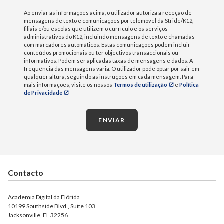
Ao enviar as informações acima, o utilizador autoriza a receção de
mensagens de texto e comunicações por telemóvel da Stride/K12,
filiais e/ou escolas que utilizem o currículo e os serviços
administrativos do K12, incluindo mensagens de texto e chamadas
com marcadores automáticos. Estas comunicações podem incluir
conteúdos promocionais ou ter objectivos transaccionais ou
informativos. Podem ser aplicadas taxas de mensagens e dados. A
frequência das mensagens varia. O utilizador pode optar por sair em
qualquer altura, seguindo as instruções em cada mensagem. Para
mais informações, visite os nossos
Termos de utilização
e
Política
de Privacidade
ENVIAR
Contacto
Academia Digital da Flórida
10199 Southside Blvd., Suite 103
Jacksonville, FL 32256